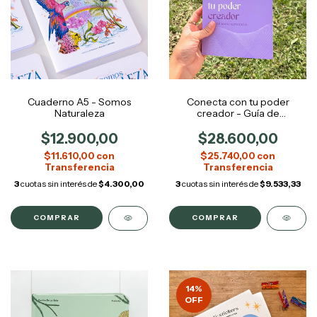
Cuaderno A5 - Somos
Conecta con tu poder
Naturaleza
creador - Guía de
Manifestación
$12.900,00
$28.600,00
$11.610,00
con
$25.740,00
con
3
cuotas sin interés de
$4.300,00
3
cuotas sin interés de
$9.533,33
COMPRAR
14
%
OFF