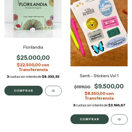
Florilandia
$25.000,00
$22.500,00
con
Senti - Stickers Vol 1
3
cuotas sin interés de
$8.333,33
$9.500,00
$11.111,00
$8.550,00
con
3
cuotas sin interés de
$3.166,67
COMPRAR