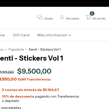
3 CUOTAS SIN INT
0
Ayuda
Mi cuenta
Mi carrito
nta
Gift Card
Más información
cio
>
Papelería
>
Senti - Stickers Vol 1
enti - Stickers Vol 1
$9.500,00
1.111,00
8.550,00
con
3
cuotas sin interés de
$3.166,67
10% de descuento
pagando con Transferencia
o depósito
r más detalles