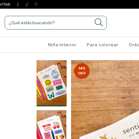
Niña Interior
Para colorear
Orác
14
%
OFF