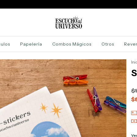
ulos
Papelería
Combos Mágicos
Otros
Reve
Ini
S
$1
$
Ve