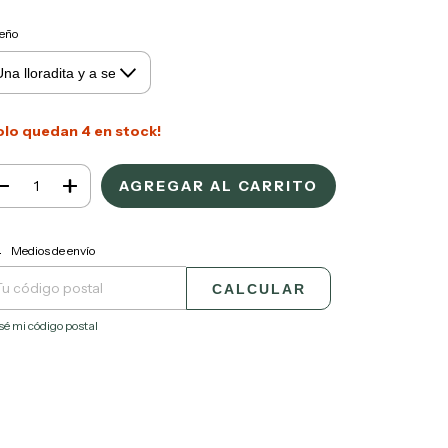
eño
olo quedan
4
en stock!
CAMBIAR CP
regas para el CP:
Medios de envío
CALCULAR
sé mi código postal