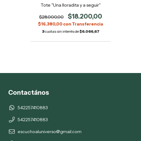
Tote "Una lloradita y a seguir"
$18.200,00
$28.000,00
$16.380,00
con
3
cuotas sin interés de
$6.066,67
Contactános
542257410883
542257410883
escuchoaluniverso@gmail.com