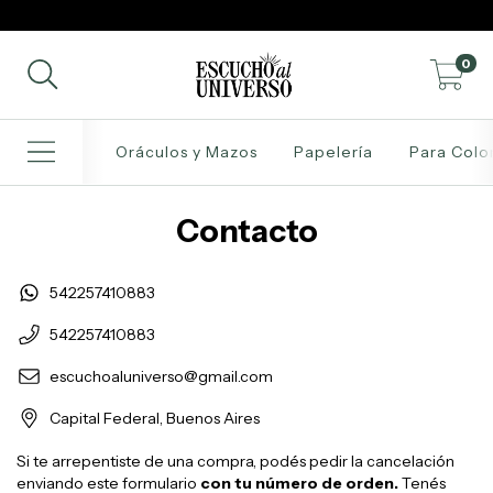
0
Oráculos y Mazos
Papelería
Para Colo
Contacto
542257410883
542257410883
escuchoaluniverso@gmail.com
Capital Federal, Buenos Aires
Si te arrepentiste de una compra, podés pedir la cancelación
enviando este formulario
con tu número de orden.
Tenés