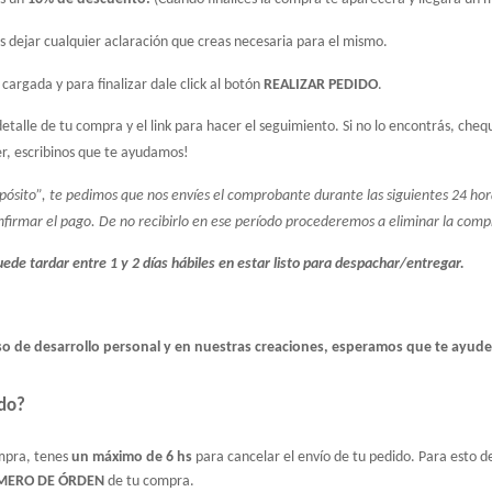
s dejar cualquier aclaración que creas necesaria para el mismo.
argada y para finalizar dale click al botón 
REALIZAR PEDIDO
.
detalle de tu compra y el link para hacer el seguimiento. Si no lo encontrás, ch
er, escribinos que te ayudamos!
pósito”, te pedimos que nos envíes el comprobante durante las siguientes 24 hor
firmar el pago. De no recibirlo en ese período procederemos a eliminar la comp
ede tardar entre 1 y 2 días hábiles en estar listo para despachar/entregar.
eso de desarrollo personal y en nuestras creaciones, esperamos que te ayud
do?
mpra, tenes 
un máximo de 6 hs
MERO DE ÓRDEN
 de tu compra.