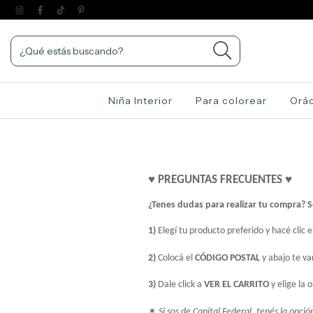
Niña Interior
Para colorear
Orác
♥ PREGUNTAS FRECUENTES ♥ 
¿Tenes dudas para realizar tu compra? Se
1)
 Elegí tu producto preferido y hacé clic e
2) 
Colocá el
 CÓDIGO POSTAL
 y abajo te v
3)
 Dale click a
 VER EL CARRITO
 y elige la 
✶
 Si sos de Capital Federal, tenés la opci