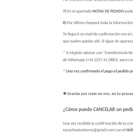
7)
 En el apartado 
NOTAS DE PEDIDO
 pode
8)
 Por último chequeá toda la información c
Te llegará un mail de confirmación con el 
que suelen quedar ahí. Si sigue sin aparec
* Si elegiste abonar con “transferencia/de
de Whatsapp (+54 2257 41 0883)  para con
* Una vez confirmado el pago el pedido pu
✸ Gracias por creer en vos, en tu proc
¿Cómo puedo CANCELAR un pedi
Una vez recibida la confirmación de tu co
escuchoaluniverso@gmail.com
 con el 
NÚ