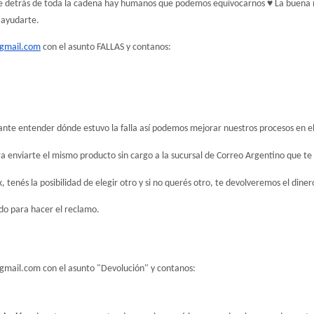
ue detrás de toda la cadena hay humanos que podemos equivocarnos ♥ La buena no
 ayudarte.
gmail.com
 con el asunto FALLAS y contanos:
ante entender dónde estuvo la falla así podemos mejorar nuestros procesos en el
a enviarte el mismo producto sin cargo a la sucursal de Correo Argentino que t
, tenés la posibilidad de elegir otro y si no querés otro, te devolveremos el diner
ido para hacer el reclamo.
gmail.com
 con el asunto "Devolución" y contanos: 