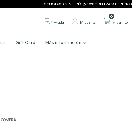
3 CUOTAS SIN INTERÉS 💳 10% CON TRANSFERENCIA 🤑 ENVÍOS
0
Ayuda
Mi cuenta
Mi carrito
nta
Gift Card
Más información
R COMPRA.