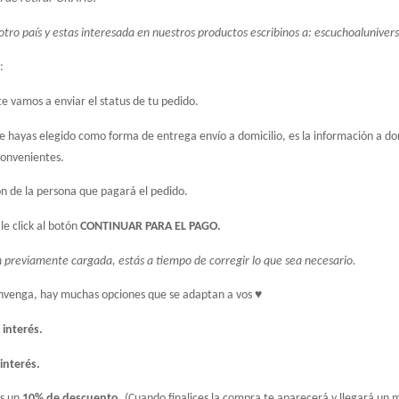
otro país y estas interesada en nuestros productos escribinos a: 
escuchoalunive
:
te vamos a enviar el status de tu pedido.
e hayas elegido como forma de entrega envío a domicilio, es la información a do
convenientes.
ón de la persona que pagará el pedido.
e click al botón 
CONTINUAR PARA EL PAGO. 
n previamente cargada, estás a tiempo de corregir lo que sea necesario.
nvenga, hay muchas opciones que se adaptan a vos ♥
 interés.
 interés.
s un 
10% de descuento.
 (Cuando finalices la compra te aparecerá y llegará un 