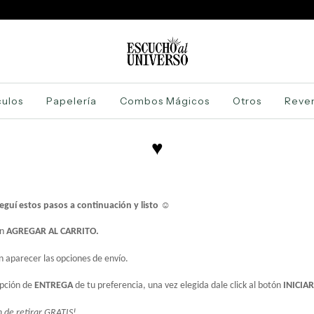
ulos
Papelería
Combos Mágicos
Otros
Reve
♥
guí estos pasos a continuación y listo 
☺
n 
AGREGAR AL CARRITO.
an aparecer las opciones de envío.
opción de 
ENTREGA
 de tu preferencia, una vez elegida dale click al botón
 INICIA
ón de retirar GRATIS!