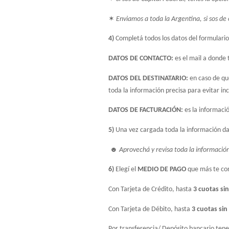
✶
 Enviamos a toda la Argentina, si sos de 
4)
 Completá todos los datos del formulario
DATOS DE CONTACTO: 
es el mail a donde 
DATOS DEL DESTINATARIO: 
en caso de qu
toda la información precisa para evitar in
DATOS DE FACTURACIÓN: 
es la informaci
5) 
Una vez cargada toda la información dal
 ☻ 
Aprovechá y revisa toda la informació
6) 
Elegí el
 MEDIO DE PAGO 
que más te co
Con Tarjeta de Crédito, hasta 
3 cuotas sin
Con Tarjeta de Débito, hasta 
3 cuotas sin
Por transferencia/ Depósito bancario tene