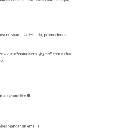
equea en spam, no deseado, promociones 
as a 
escuchoaluniverso@gmail.com
 o chat 
ra.
en a expandirte ✸
 para cancelar el envío de tu pedido. Para esto debes mandar un email a 