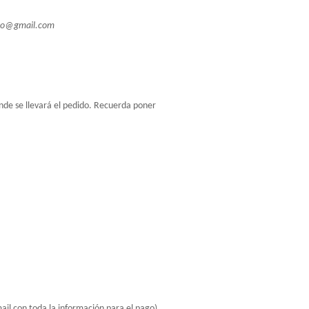
rso@gmail.com
nde se llevará el pedido. Recuerda poner 
mail con toda la información para el pago)